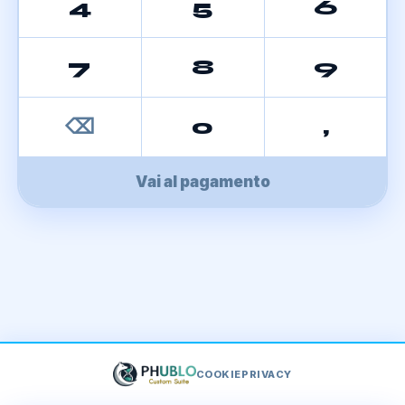
4
5
6
7
8
9
⌫
0
,
Vai al pagamento
COOKIE
PRIVACY