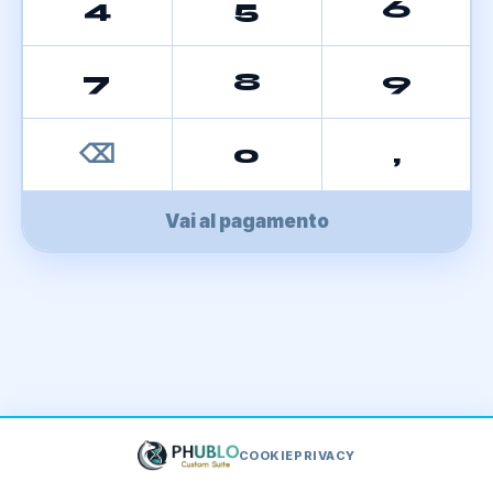
4
5
6
7
8
9
⌫
0
,
Vai al pagamento
COOKIE
PRIVACY