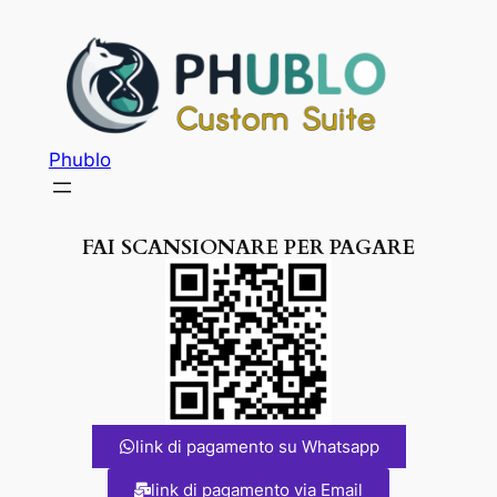
Phublo
FAI SCANSIONARE PER PAGARE
link di pagamento su Whatsapp
link di pagamento via Email