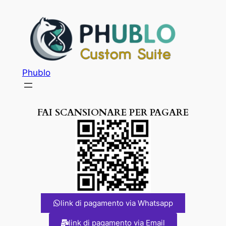
Phublo
FAI SCANSIONARE PER PAGARE
link di pagamento via Whatsapp
link di pagamento via Email