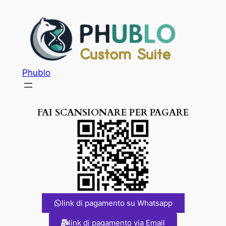
Phublo
FAI SCANSIONARE PER PAGARE
link di pagamento su Whatsapp
link di pagamento via Email