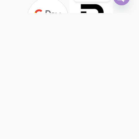
Open
chaty