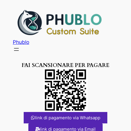
Phublo
FAI SCANSIONARE PER PAGARE
link di pagamento via Whatsapp
link di pagamento via Email