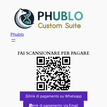
Phublo
FAI SCANSIONARE PER PAGARE
link di pagamento su Whatsapp
link di pagamento via Email