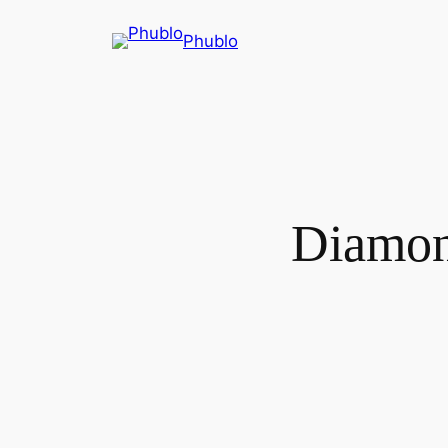
Phublo
Diamon 