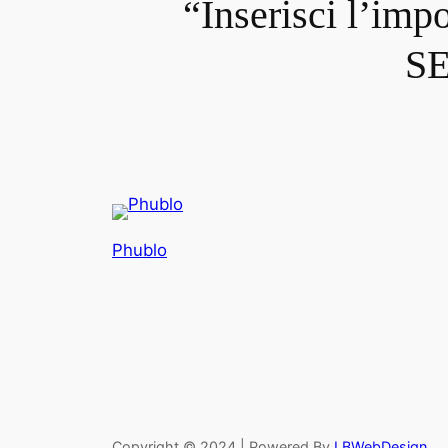
“Inserisci l’imp
S
Phublo
Copyright © 2024 | Powered By
LBWebDesign