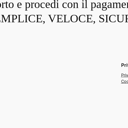
orto e procedi con il pagame
EMPLICE, VELOCE, SICU
Pr
Pri
Coo