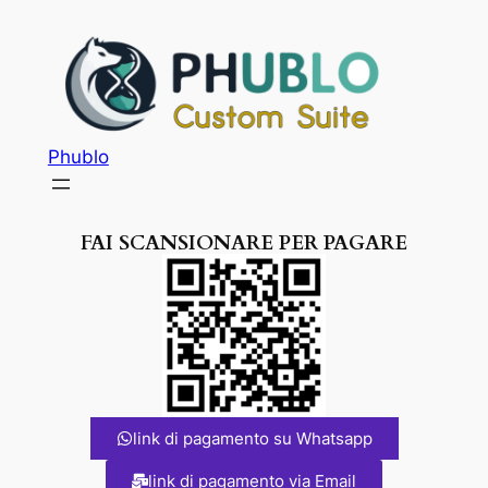
Phublo
FAI SCANSIONARE PER PAGARE
link di pagamento su Whatsapp
link di pagamento via Email