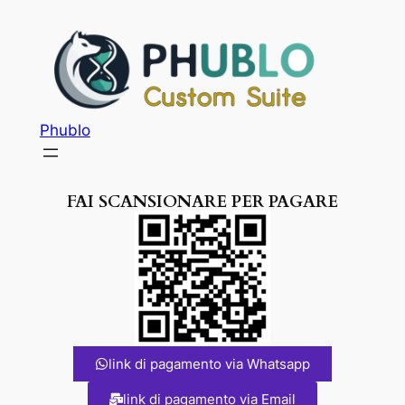
Phublo
FAI SCANSIONARE PER PAGARE
link di pagamento via Whatsapp
link di pagamento via Email