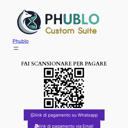
Phublo
FAI SCANSIONARE PER PAGARE
link di pagamento su Whatsapp
link di pagamento via Email