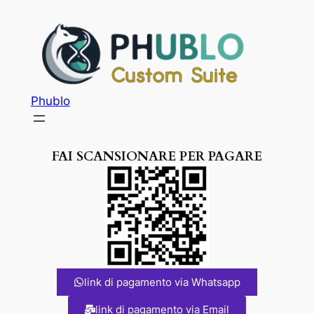
Phublo
FAI SCANSIONARE PER PAGARE
link di pagamento via Whatsapp
link di pagamento via Email