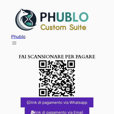
Phublo
FAI SCANSIONARE PER PAGARE
link di pagamento via Whatsapp
link di pagamento via Email