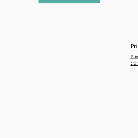
Pr
Pri
Coo