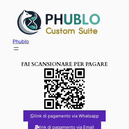
Phublo
FAI SCANSIONARE PER PAGARE
link di pagamento via Whatsapp
link di pagamento via Email