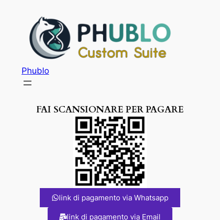
Phublo
FAI SCANSIONARE PER PAGARE
link di pagamento via Whatsapp
link di pagamento via Email