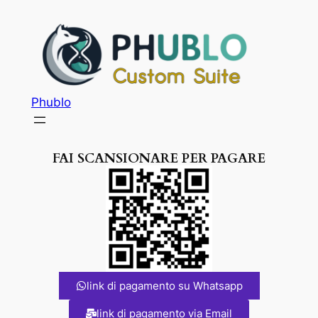
Phublo
FAI SCANSIONARE PER PAGARE
link di pagamento su Whatsapp
link di pagamento via Email